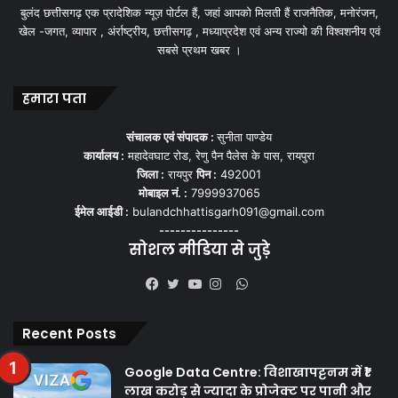
बुलंद छत्तीसगढ़ एक प्रादेशिक न्यूज़ पोर्टल हैं, जहां आपको मिलती हैं राजनैतिक, मनोरंजन,
खेल -जगत, व्यापार , अंर्राष्ट्रीय, छत्तीसगढ़ , मध्याप्रदेश एवं अन्य राज्यो की विश्वशनीय एवं
सबसे प्रथम खबर ।
हमारा पता
संचालक एवं संपादक :
सुनीता पाण्डेय
कार्यालय :
महादेवघाट रोड, रेणु पैन पैलेस के पास, रायपुरा
जिला :
रायपुर
पिन :
492001
मोबाइल नं. :
7999937065
ईमेल आईडी :
bulandchhattisgarh091@gmail.com
---------------
सोशल मीडिया से जुड़े
WhatsApp
Facebook
Twitter
YouTube
Instagram
Recent Posts
Google Data Centre: विशाखापट्टनम में ₹1
लाख करोड़ से ज्यादा के प्रोजेक्ट पर पानी और