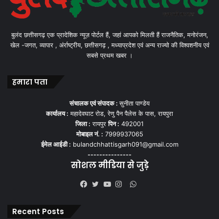
बुलंद छत्तीसगढ़ एक प्रादेशिक न्यूज़ पोर्टल हैं, जहां आपको मिलती हैं राजनैतिक, मनोरंजन,
खेल -जगत, व्यापार , अंर्राष्ट्रीय, छत्तीसगढ़ , मध्याप्रदेश एवं अन्य राज्यो की विश्वशनीय एवं
सबसे प्रथम खबर ।
हमारा पता
संचालक एवं संपादक :
सुनीता पाण्डेय
कार्यालय :
महादेवघाट रोड, रेणु पैन पैलेस के पास, रायपुरा
जिला :
रायपुर
पिन :
492001
मोबाइल नं. :
7999937065
ईमेल आईडी :
bulandchhattisgarh091@gmail.com
---------------
सोशल मीडिया से जुड़े
WhatsApp
Facebook
Twitter
YouTube
Instagram
Recent Posts