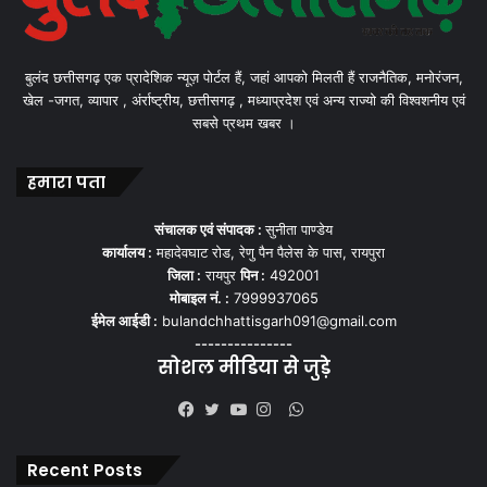
बुलंद छत्तीसगढ़ एक प्रादेशिक न्यूज़ पोर्टल हैं, जहां आपको मिलती हैं राजनैतिक, मनोरंजन,
खेल -जगत, व्यापार , अंर्राष्ट्रीय, छत्तीसगढ़ , मध्याप्रदेश एवं अन्य राज्यो की विश्वशनीय एवं
सबसे प्रथम खबर ।
हमारा पता
संचालक एवं संपादक :
सुनीता पाण्डेय
कार्यालय :
महादेवघाट रोड, रेणु पैन पैलेस के पास, रायपुरा
जिला :
रायपुर
पिन :
492001
मोबाइल नं. :
7999937065
ईमेल आईडी :
bulandchhattisgarh091@gmail.com
---------------
सोशल मीडिया से जुड़े
WhatsApp
Facebook
Twitter
YouTube
Instagram
Recent Posts