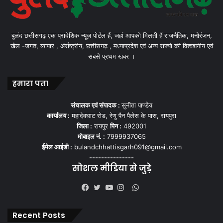
बुलंद छत्तीसगढ़ एक प्रादेशिक न्यूज़ पोर्टल हैं, जहां आपको मिलती हैं राजनैतिक, मनोरंजन,
खेल -जगत, व्यापार , अंर्राष्ट्रीय, छत्तीसगढ़ , मध्याप्रदेश एवं अन्य राज्यो की विश्वशनीय एवं
सबसे प्रथम खबर ।
हमारा पता
संचालक एवं संपादक :
सुनीता पाण्डेय
कार्यालय :
महादेवघाट रोड, रेणु पैन पैलेस के पास, रायपुरा
जिला :
रायपुर
पिन :
492001
मोबाइल नं. :
7999937065
ईमेल आईडी :
bulandchhattisgarh091@gmail.com
---------------
सोशल मीडिया से जुड़े
WhatsApp
Facebook
Twitter
YouTube
Instagram
Recent Posts