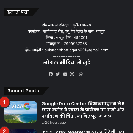
हमारा पता
संचालक एवं संपादक :
सुनीता पाण्डेय
कार्यालय :
महादेवघाट रोड, रेणु पैन पैलेस के पास, रायपुरा
जिला :
रायपुर
पिन :
492001
मोबाइल नं. :
7999937065
ईमेल आईडी :
bulandchhattisgarh091@gmail.com
---------------
सोशल मीडिया से जुड़े
WhatsApp
Facebook
Twitter
YouTube
Instagram
Recent Posts
Google Data Centre: विशाखापट्टनम में ₹1
लाख करोड़ से ज्यादा के प्रोजेक्ट पर पानी और
पर्यावरण की चिंता, जानिए पूरा मामला
20 hours ago
India Forex Reserve: भारत का विदेशी मुद्रा