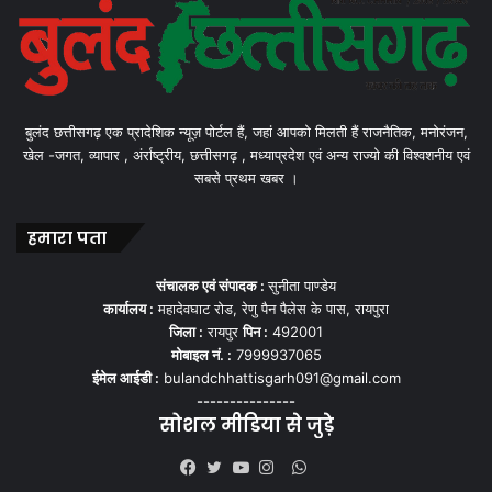
बुलंद छत्तीसगढ़ एक प्रादेशिक न्यूज़ पोर्टल हैं, जहां आपको मिलती हैं राजनैतिक, मनोरंजन,
खेल -जगत, व्यापार , अंर्राष्ट्रीय, छत्तीसगढ़ , मध्याप्रदेश एवं अन्य राज्यो की विश्वशनीय एवं
सबसे प्रथम खबर ।
हमारा पता
संचालक एवं संपादक :
सुनीता पाण्डेय
कार्यालय :
महादेवघाट रोड, रेणु पैन पैलेस के पास, रायपुरा
जिला :
रायपुर
पिन :
492001
मोबाइल नं. :
7999937065
ईमेल आईडी :
bulandchhattisgarh091@gmail.com
---------------
सोशल मीडिया से जुड़े
WhatsApp