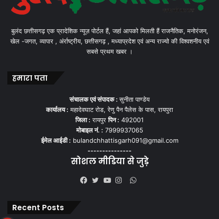
बुलंद छत्तीसगढ़ एक प्रादेशिक न्यूज़ पोर्टल हैं, जहां आपको मिलती हैं राजनैतिक, मनोरंजन,
खेल -जगत, व्यापार , अंर्राष्ट्रीय, छत्तीसगढ़ , मध्याप्रदेश एवं अन्य राज्यो की विश्वशनीय एवं
सबसे प्रथम खबर ।
हमारा पता
संचालक एवं संपादक :
सुनीता पाण्डेय
कार्यालय :
महादेवघाट रोड, रेणु पैन पैलेस के पास, रायपुरा
जिला :
रायपुर
पिन :
492001
मोबाइल नं. :
7999937065
ईमेल आईडी :
bulandchhattisgarh091@gmail.com
---------------
सोशल मीडिया से जुड़े
WhatsApp
Facebook
Twitter
YouTube
Instagram
Recent Posts