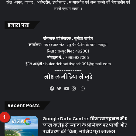
खेल -जगत, व्यापार , अंर्राष्ट्रीय, छत्तीसगढ़ , मध्याप्रदेश एवं अन्य राज्यो की विश्वशनीय एवं
सबसे प्रथम खबर ।
हमारा पता
संचालक एवं संपादक :
सुनीता पाण्डेय
कार्यालय :
महादेवघाट रोड, रेणु पैन पैलेस के पास, रायपुरा
जिला :
रायपुर
पिन :
492001
मोबाइल नं. :
7999937065
ईमेल आईडी :
bulandchhattisgarh091@gmail.com
---------------
सोशल मीडिया से जुड़े
WhatsApp
Facebook
Twitter
YouTube
Instagram
Recent Posts
Google Data Centre: विशाखापट्टनम में ₹1
लाख करोड़ से ज्यादा के प्रोजेक्ट पर पानी और
पर्यावरण की चिंता, जानिए पूरा मामला