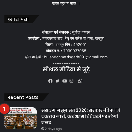
सबसे प्रथम खबर ।
हमारा पता
संचालक एवं संपादक :
सुनीता पाण्डेय
कार्यालय :
महादेवघाट रोड, रेणु पैन पैलेस के पास, रायपुरा
जिला :
रायपुर
पिन :
492001
मोबाइल नं. :
7999937065
ईमेल आईडी :
bulandchhattisgarh091@gmail.com
---------------
सोशल मीडिया से जुड़े
WhatsApp
Facebook
Twitter
YouTube
Instagram
Recent Posts
संसद मानसून सत्र 2026: सरकार-विपक्ष में
टकराव जारी, कई अहम विधेयकों पर रहेगी
नजर
2 days ago