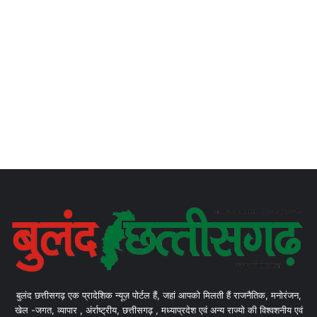
बुलंद छत्तीसगढ़ एक प्रादेशिक न्यूज़ पोर्टल हैं, जहां आपको मिलती हैं राजनैतिक, मनोरंजन,
खेल -जगत, व्यापार , अंर्राष्ट्रीय, छत्तीसगढ़ , मध्याप्रदेश एवं अन्य राज्यो की विश्वशनीय एवं