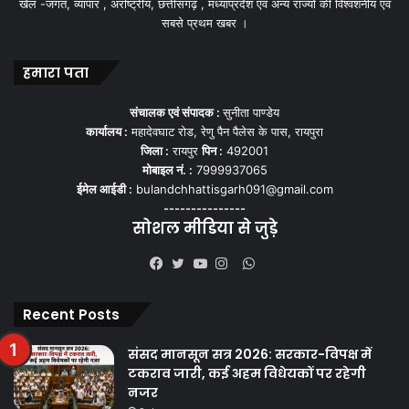
खेल -जगत, व्यापार , अंर्राष्ट्रीय, छत्तीसगढ़ , मध्याप्रदेश एवं अन्य राज्यो की विश्वशनीय एवं
सबसे प्रथम खबर ।
हमारा पता
संचालक एवं संपादक :
सुनीता पाण्डेय
कार्यालय :
महादेवघाट रोड, रेणु पैन पैलेस के पास, रायपुरा
जिला :
रायपुर
पिन :
492001
मोबाइल नं. :
7999937065
ईमेल आईडी :
bulandchhattisgarh091@gmail.com
---------------
सोशल मीडिया से जुड़े
WhatsApp
Facebook
Twitter
YouTube
Instagram
Recent Posts
संसद मानसून सत्र 2026: सरकार-विपक्ष में
टकराव जारी, कई अहम विधेयकों पर रहेगी
नजर