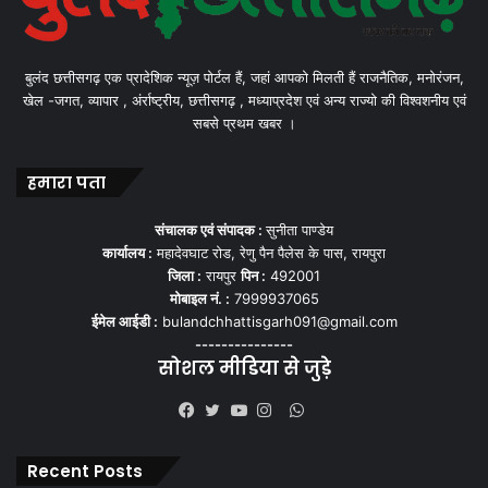
बुलंद छत्तीसगढ़ एक प्रादेशिक न्यूज़ पोर्टल हैं, जहां आपको मिलती हैं राजनैतिक, मनोरंजन,
खेल -जगत, व्यापार , अंर्राष्ट्रीय, छत्तीसगढ़ , मध्याप्रदेश एवं अन्य राज्यो की विश्वशनीय एवं
सबसे प्रथम खबर ।
हमारा पता
संचालक एवं संपादक :
सुनीता पाण्डेय
कार्यालय :
महादेवघाट रोड, रेणु पैन पैलेस के पास, रायपुरा
जिला :
रायपुर
पिन :
492001
मोबाइल नं. :
7999937065
ईमेल आईडी :
bulandchhattisgarh091@gmail.com
---------------
सोशल मीडिया से जुड़े
WhatsApp
Facebook
Twitter
YouTube
Instagram
Recent Posts