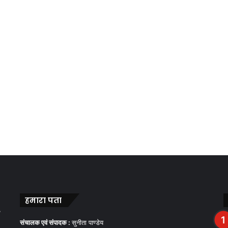
हमारा पता
,
संचालक एवं संपादक :
सुनीता पाण्डेय