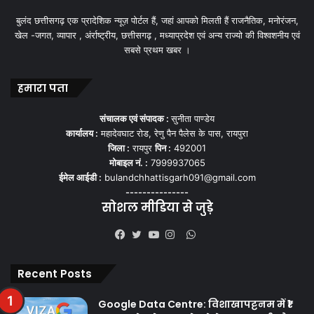
बुलंद छत्तीसगढ़ एक प्रादेशिक न्यूज़ पोर्टल हैं, जहां आपको मिलती हैं राजनैतिक, मनोरंजन,
खेल -जगत, व्यापार , अंर्राष्ट्रीय, छत्तीसगढ़ , मध्याप्रदेश एवं अन्य राज्यो की विश्वशनीय एवं
सबसे प्रथम खबर ।
हमारा पता
संचालक एवं संपादक :
सुनीता पाण्डेय
कार्यालय :
महादेवघाट रोड, रेणु पैन पैलेस के पास, रायपुरा
जिला :
रायपुर
पिन :
492001
मोबाइल नं. :
7999937065
ईमेल आईडी :
bulandchhattisgarh091@gmail.com
---------------
सोशल मीडिया से जुड़े
WhatsApp
Facebook
Twitter
YouTube
Instagram
Recent Posts
Google Data Centre: विशाखापट्टनम में ₹1