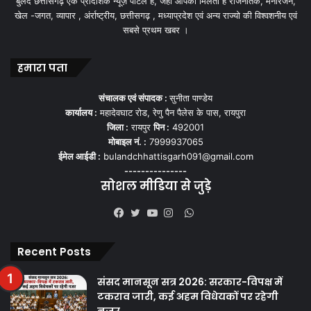
बुलंद छत्तीसगढ़ एक प्रादेशिक न्यूज़ पोर्टल हैं, जहां आपको मिलती हैं राजनैतिक, मनोरंजन,
खेल -जगत, व्यापार , अंर्राष्ट्रीय, छत्तीसगढ़ , मध्याप्रदेश एवं अन्य राज्यो की विश्वशनीय एवं
सबसे प्रथम खबर ।
हमारा पता
संचालक एवं संपादक :
सुनीता पाण्डेय
कार्यालय :
महादेवघाट रोड, रेणु पैन पैलेस के पास, रायपुरा
जिला :
रायपुर
पिन :
492001
मोबाइल नं. :
7999937065
ईमेल आईडी :
bulandchhattisgarh091@gmail.com
---------------
सोशल मीडिया से जुड़े
WhatsApp
Facebook
Twitter
YouTube
Instagram
Recent Posts
संसद मानसून सत्र 2026: सरकार-विपक्ष में
टकराव जारी, कई अहम विधेयकों पर रहेगी
नजर