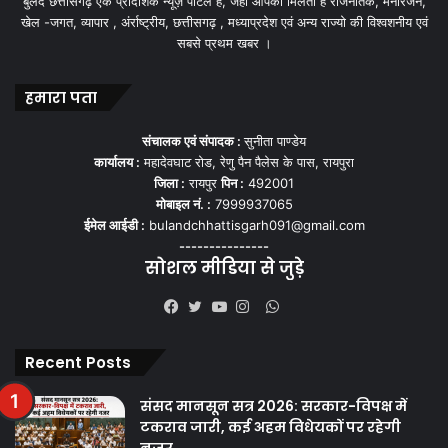
बुलंद छत्तीसगढ़ एक प्रादेशिक न्यूज़ पोर्टल हैं, जहां आपको मिलती हैं राजनैतिक, मनोरंजन,
खेल -जगत, व्यापार , अंर्राष्ट्रीय, छत्तीसगढ़ , मध्याप्रदेश एवं अन्य राज्यो की विश्वशनीय एवं
सबसे प्रथम खबर ।
हमारा पता
संचालक एवं संपादक :
सुनीता पाण्डेय
कार्यालय :
महादेवघाट रोड, रेणु पैन पैलेस के पास, रायपुरा
जिला :
रायपुर
पिन :
492001
मोबाइल नं. :
7999937065
ईमेल आईडी :
bulandchhattisgarh091@gmail.com
---------------
सोशल मीडिया से जुड़े
WhatsApp
Facebook
Twitter
YouTube
Instagram
Recent Posts
संसद मानसून सत्र 2026: सरकार-विपक्ष में
टकराव जारी, कई अहम विधेयकों पर रहेगी
नजर