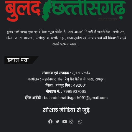
बुलंद छत्तीसगढ़ एक प्रादेशिक न्यूज़ पोर्टल हैं, जहां आपको मिलती हैं राजनैतिक, मनोरंजन,
खेल -जगत, व्यापार , अंर्राष्ट्रीय, छत्तीसगढ़ , मध्याप्रदेश एवं अन्य राज्यो की विश्वशनीय एवं
सबसे प्रथम खबर ।
हमारा पता
संचालक एवं संपादक :
सुनीता पाण्डेय
कार्यालय :
महादेवघाट रोड, रेणु पैन पैलेस के पास, रायपुरा
जिला :
रायपुर
पिन :
492001
मोबाइल नं. :
7999937065
ईमेल आईडी :
bulandchhattisgarh091@gmail.com
---------------
सोशल मीडिया से जुड़े
WhatsApp
Facebook
Twitter
YouTube
Instagram