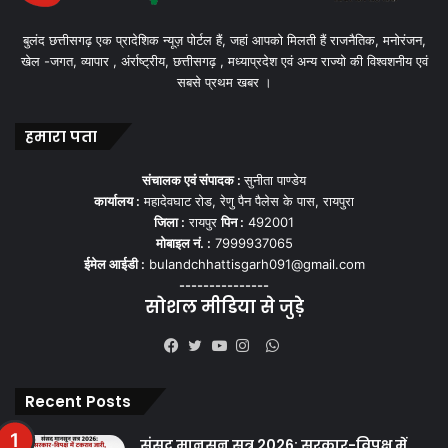
बुलंद छत्तीसगढ़ एक प्रादेशिक न्यूज़ पोर्टल हैं, जहां आपको मिलती हैं राजनैतिक, मनोरंजन,
खेल -जगत, व्यापार , अंर्राष्ट्रीय, छत्तीसगढ़ , मध्याप्रदेश एवं अन्य राज्यो की विश्वशनीय एवं
सबसे प्रथम खबर ।
हमारा पता
संचालक एवं संपादक :
सुनीता पाण्डेय
कार्यालय :
महादेवघाट रोड, रेणु पैन पैलेस के पास, रायपुरा
जिला :
रायपुर
पिन :
492001
मोबाइल नं. :
7999937065
ईमेल आईडी :
bulandchhattisgarh091@gmail.com
---------------
सोशल मीडिया से जुड़े
WhatsApp
Facebook
Twitter
YouTube
Instagram
Recent Posts
संसद मानसून सत्र 2026: सरकार-विपक्ष में