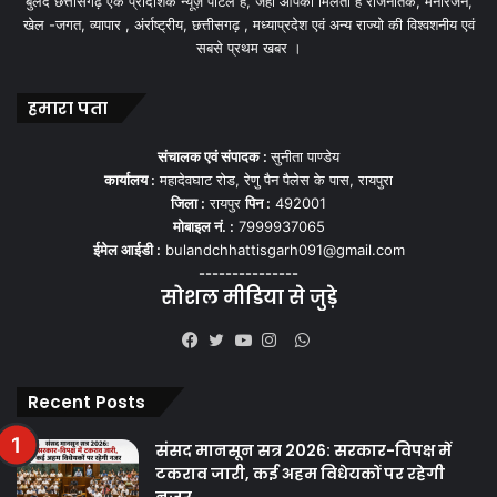
बुलंद छत्तीसगढ़ एक प्रादेशिक न्यूज़ पोर्टल हैं, जहां आपको मिलती हैं राजनैतिक, मनोरंजन,
खेल -जगत, व्यापार , अंर्राष्ट्रीय, छत्तीसगढ़ , मध्याप्रदेश एवं अन्य राज्यो की विश्वशनीय एवं
सबसे प्रथम खबर ।
हमारा पता
संचालक एवं संपादक :
सुनीता पाण्डेय
कार्यालय :
महादेवघाट रोड, रेणु पैन पैलेस के पास, रायपुरा
जिला :
रायपुर
पिन :
492001
मोबाइल नं. :
7999937065
ईमेल आईडी :
bulandchhattisgarh091@gmail.com
---------------
सोशल मीडिया से जुड़े
WhatsApp
Facebook
Twitter
YouTube
Instagram
Recent Posts
संसद मानसून सत्र 2026: सरकार-विपक्ष में
टकराव जारी, कई अहम विधेयकों पर रहेगी
नजर