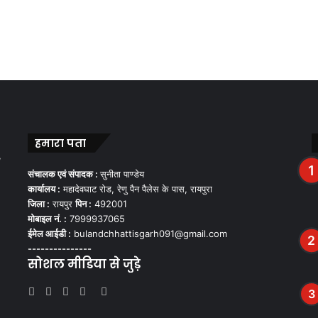
हमारा पता
,
संचालक एवं संपादक :
सुनीता पाण्डेय
कार्यालय :
महादेवघाट रोड, रेणु पैन पैलेस के पास, रायपुरा
जिला :
रायपुर
पिन :
492001
मोबाइल नं. :
7999937065
ईमेल आईडी :
bulandchhattisgarh091@gmail.com
---------------
सोशल मीडिया से जुड़े
Facebook
Twitter
YouTube
Instagram
WhatsApp