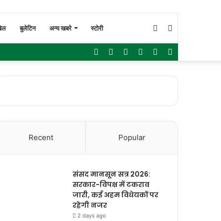
Switch
Search
ेल
बुलेटिन
अन्य खबरे
स्टोरी
Facebook
Twitter
YouTube
Instagram
WhatsApp
Sidebar
skin
for
Recent
Popular
संसद मानसून सत्र 2026:
सरकार-विपक्ष में टकराव
जारी, कई अहम विधेयकों पर
रहेगी नजर
2 days ago