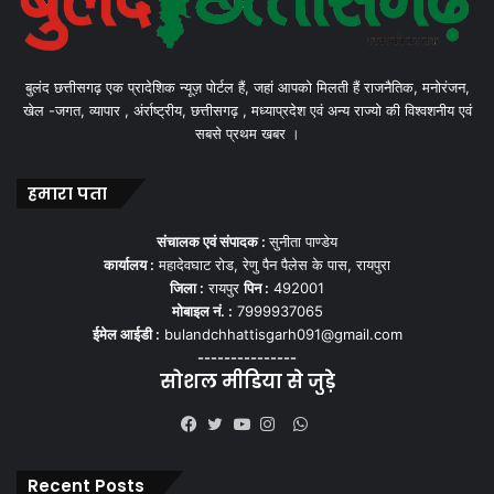
बुलंद छत्तीसगढ़ एक प्रादेशिक न्यूज़ पोर्टल हैं, जहां आपको मिलती हैं राजनैतिक, मनोरंजन,
खेल -जगत, व्यापार , अंर्राष्ट्रीय, छत्तीसगढ़ , मध्याप्रदेश एवं अन्य राज्यो की विश्वशनीय एवं
सबसे प्रथम खबर ।
हमारा पता
संचालक एवं संपादक :
सुनीता पाण्डेय
कार्यालय :
महादेवघाट रोड, रेणु पैन पैलेस के पास, रायपुरा
जिला :
रायपुर
पिन :
492001
मोबाइल नं. :
7999937065
ईमेल आईडी :
bulandchhattisgarh091@gmail.com
---------------
सोशल मीडिया से जुड़े
WhatsApp
Facebook
Twitter
YouTube
Instagram
Recent Posts