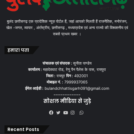
बुलंद छत्तीसगढ़ एक प्रादेशिक न्यूज़ पोर्टल हैं, जहां आपको मिलती हैं राजनैतिक, मनोरंजन,
खेल -जगत, व्यापार , अंर्राष्ट्रीय, छत्तीसगढ़ , मध्याप्रदेश एवं अन्य राज्यो की विश्वशनीय एवं
सबसे प्रथम खबर ।
हमारा पता
संचालक एवं संपादक :
सुनीता पाण्डेय
कार्यालय :
महादेवघाट रोड, रेणु पैन पैलेस के पास, रायपुरा
जिला :
रायपुर
पिन :
492001
मोबाइल नं. :
7999937065
ईमेल आईडी :
bulandchhattisgarh091@gmail.com
---------------
सोशल मीडिया से जुड़े
WhatsApp
Facebook
Twitter
YouTube
Instagram
Recent Posts