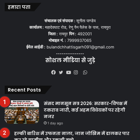
हमारा पता
संचालक एवं संपादक :
सुनीता पाण्डेय
कार्यालय :
महादेवघाट रोड, रेणु पैन पैलेस के पास, रायपुरा
जिला :
रायपुर
पिन :
492001
मोबाइल नं. :
7999937065
ईमेल आईडी :
bulandchhattisgarh091@gmail.com
---------------
सोशल मीडिया से जुड़े
WhatsApp
Facebook
Twitter
YouTube
Instagram
Recent Posts
संसद मानसून सत्र 2026: सरकार-विपक्ष में
टकराव जारी, कई अहम विधेयकों पर रहेगी
नजर
1 day ago
हल्की बारिश में उफनता नाला, जान जोखिम में डालकर पार