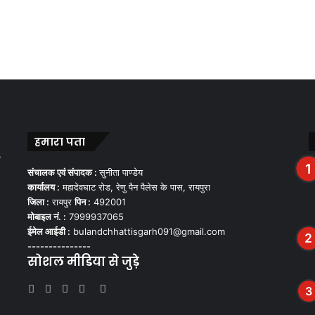
हमारा पता
,
संचालक एवं संपादक :
सुनीता पाण्डेय
कार्यालय :
महादेवघाट रोड, रेणु पैन पैलेस के पास, रायपुरा
जिला :
रायपुर
पिन :
492001
मोबाइल नं. :
7999937065
ईमेल आईडी :
bulandchhattisgarh091@gmail.com
---------------
सोशल मीडिया से जुड़े
Facebook
Twitter
YouTube
Instagram
WhatsApp