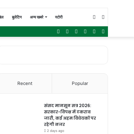
Switch
Search
ेल
बुलेटिन
अन्य खबरे
स्टोरी
Facebook
Twitter
YouTube
Instagram
WhatsApp
Sidebar
skin
for
Recent
Popular
संसद मानसून सत्र 2026:
सरकार-विपक्ष में टकराव
जारी, कई अहम विधेयकों पर
रहेगी नजर
2 days ago