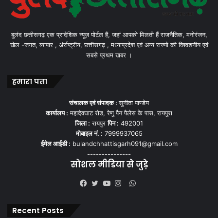
बुलंद छत्तीसगढ़ एक प्रादेशिक न्यूज़ पोर्टल हैं, जहां आपको मिलती हैं राजनैतिक, मनोरंजन,
खेल -जगत, व्यापार , अंर्राष्ट्रीय, छत्तीसगढ़ , मध्याप्रदेश एवं अन्य राज्यो की विश्वशनीय एवं
सबसे प्रथम खबर ।
हमारा पता
संचालक एवं संपादक :
सुनीता पाण्डेय
कार्यालय :
महादेवघाट रोड, रेणु पैन पैलेस के पास, रायपुरा
जिला :
रायपुर
पिन :
492001
मोबाइल नं. :
7999937065
ईमेल आईडी :
bulandchhattisgarh091@gmail.com
---------------
सोशल मीडिया से जुड़े
WhatsApp
Facebook
Twitter
YouTube
Instagram
Recent Posts