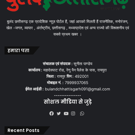
बुलंद छत्तीसगढ़ एक प्रादेशिक न्यूज़ पोर्टल हैं, जहां आपको मिलती हैं राजनैतिक, मनोरंजन,
खेल -जगत, व्यापार , अंर्राष्ट्रीय, छत्तीसगढ़ , मध्याप्रदेश एवं अन्य राज्यो की विश्वशनीय एवं
सबसे प्रथम खबर ।
हमारा पता
संचालक एवं संपादक :
सुनीता पाण्डेय
कार्यालय :
महादेवघाट रोड, रेणु पैन पैलेस के पास, रायपुरा
जिला :
रायपुर
पिन :
492001
मोबाइल नं. :
7999937065
ईमेल आईडी :
bulandchhattisgarh091@gmail.com
---------------
सोशल मीडिया से जुड़े
WhatsApp
Facebook
Twitter
YouTube
Instagram
Recent Posts