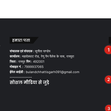
हमारा पता
,
संचालक एवं संपादक :
सुनीता पाण्डेय
कार्यालय :
महादेवघाट रोड, रेणु पैन पैलेस के पास, रायपुरा
जिला :
रायपुर
पिन :
492001
मोबाइल नं. :
7999937065
ईमेल आईडी :
bulandchhattisgarh091@gmail.com
---------------
सोशल मीडिया से जुड़े
Facebook
Twitter
YouTube
Instagram
WhatsApp