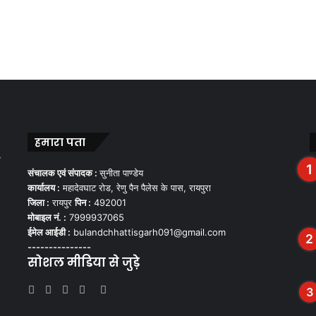
हमारा पता
,
संचालक एवं संपादक :
सुनीता पाण्डेय
कार्यालय :
महादेवघाट रोड, रेणु पैन पैलेस के पास, रायपुरा
जिला :
रायपुर
पिन :
492001
मोबाइल नं. :
7999937065
ईमेल आईडी :
bulandchhattisgarh091@gmail.com
---------------
सोशल मीडिया से जुड़े
Facebook
Twitter
YouTube
Instagram
WhatsApp