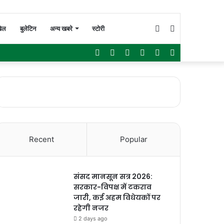
Switch
Search
ेल
बुलेटिन
अन्य खबरे
स्टोरी
Facebook
Twitter
YouTube
Instagram
WhatsApp
Sidebar
skin
for
Recent
Popular
संसद मानसून सत्र 2026:
सरकार-विपक्ष में टकराव
जारी, कई अहम विधेयकों पर
रहेगी नजर
2 days ago