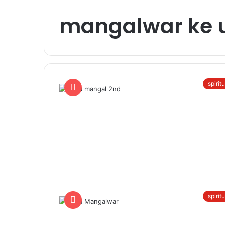
mangalwar ke 
spirit
spirit