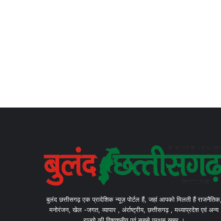
बुलंद छत्तीसगढ़ एक प्रादेशिक न्यूज़ पोर्टल हैं, जहां आपको मिलती हैं राजनैतिक
मनोरंजन, खेल -जगत, व्यापार , अंर्राष्ट्रीय, छत्तीसगढ़ , मध्याप्रदेश एवं अन्य
राज्यो की विश्वशनीय एवं सबसे प्रथम खबर ।