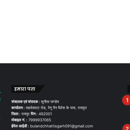
हमारा पता
संचालक एवं संपादक :
सुनीता पाण्डेय
कार्यालय :
महादेवघाट रोड, रेणु पैन पैलेस के पास, रायपुरा
जिला :
रायपुर
पिन :
492001
,
मोबाइल नं. :
7999937065
ईमेल आईडी :
bulandchhattisgarh091@gmail.com