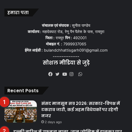
हमारा पता
संचालक एवं संपादक :
सुनीता पाण्डेय
कार्यालय :
महादेवघाट रोड, रेणु पैन पैलेस के पास, रायपुरा
जिला :
रायपुर
पिन :
492001
मोबाइल नं. :
7999937065
ईमेल आईडी :
bulandchhattisgarh091@gmail.com
---------------
सोशल मीडिया से जुड़े
WhatsApp
Facebook
Twitter
YouTube
Instagram
Recent Posts
संसद मानसून सत्र 2026: सरकार-विपक्ष में
टकराव जारी, कई अहम विधेयकों पर रहेगी
नजर
2 days ago
हल्की बारिश में उफनता नाला, जान जोखिम में डालकर पार