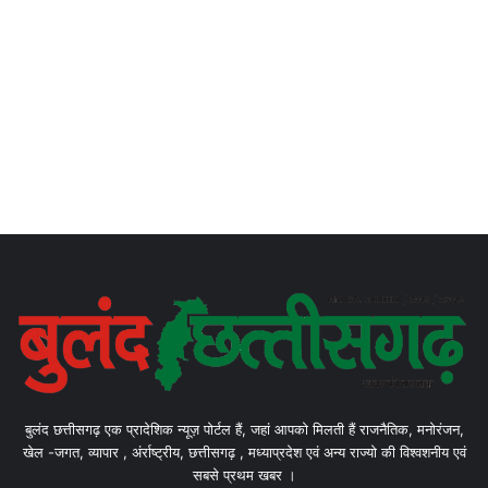
बुलंद छत्तीसगढ़ एक प्रादेशिक न्यूज़ पोर्टल हैं, जहां आपको मिलती हैं राजनैतिक, मनोरंजन,
खेल -जगत, व्यापार , अंर्राष्ट्रीय, छत्तीसगढ़ , मध्याप्रदेश एवं अन्य राज्यो की विश्वशनीय एवं
सबसे प्रथम खबर ।