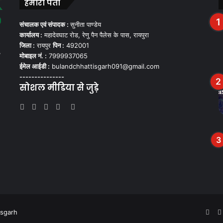
हमारा पता
संचालक एवं संपादक :
सुनीता पाण्डेय
कार्यालय :
महादेवघाट रोड, रेणु पैन पैलेस के पास, रायपुरा
जिला :
रायपुर
पिन :
492001
,
मोबाइल नं. :
7999937065
ईमेल आईडी :
bulandchhattisgarh091@gmail.com
---------------
सोशल मीडिया से जुड़े
Facebook
Twitter
YouTube
Instagram
WhatsApp
isgarh
Fac