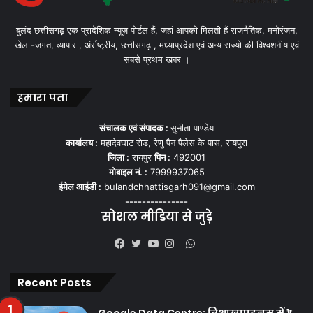
बुलंद छत्तीसगढ़ एक प्रादेशिक न्यूज़ पोर्टल हैं, जहां आपको मिलती हैं राजनैतिक, मनोरंजन,
खेल -जगत, व्यापार , अंर्राष्ट्रीय, छत्तीसगढ़ , मध्याप्रदेश एवं अन्य राज्यो की विश्वशनीय एवं
सबसे प्रथम खबर ।
हमारा पता
संचालक एवं संपादक :
सुनीता पाण्डेय
कार्यालय :
महादेवघाट रोड, रेणु पैन पैलेस के पास, रायपुरा
जिला :
रायपुर
पिन :
492001
मोबाइल नं. :
7999937065
ईमेल आईडी :
bulandchhattisgarh091@gmail.com
---------------
सोशल मीडिया से जुड़े
WhatsApp
Facebook
Twitter
YouTube
Instagram
Recent Posts
Google Data Centre: विशाखापट्टनम में ₹1