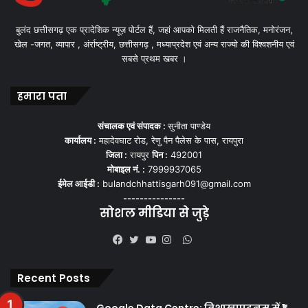
बुलंद छत्तीसगढ़ एक प्रादेशिक न्यूज़ पोर्टल हैं, जहां आपको मिलती हैं राजनैतिक, मनोरंजन,
खेल -जगत, व्यापार , अंर्राष्ट्रीय, छत्तीसगढ़ , मध्याप्रदेश एवं अन्य राज्यो की विश्वशनीय एवं
सबसे प्रथम खबर ।
हमारा पता
संचालक एवं संपादक :
सुनीता पाण्डेय
कार्यालय :
महादेवघाट रोड, रेणु पैन पैलेस के पास, रायपुरा
जिला :
रायपुर
पिन :
492001
मोबाइल नं. :
7999937065
ईमेल आईडी :
bulandchhattisgarh091@gmail.com
---------------
सोशल मीडिया से जुड़े
WhatsApp
Facebook
Twitter
YouTube
Instagram
Recent Posts
Google Data Centre: विशाखापट्टनम में ₹1