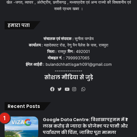
खेल -जगत, व्यापार , अंर्राष्ट्रीय, छत्तीसगढ़ , मध्याप्रदेश एवं अन्य राज्यो की विश्वशनीय एवं
सबसे प्रथम खबर ।
हमारा पता
संचालक एवं संपादक :
सुनीता पाण्डेय
कार्यालय :
महादेवघाट रोड, रेणु पैन पैलेस के पास, रायपुरा
जिला :
रायपुर
पिन :
492001
मोबाइल नं. :
7999937065
ईमेल आईडी :
bulandchhattisgarh091@gmail.com
---------------
सोशल मीडिया से जुड़े
WhatsApp
Facebook
Twitter
YouTube
Instagram
Recent Posts
Google Data Centre: विशाखापट्टनम में ₹1
लाख करोड़ से ज्यादा के प्रोजेक्ट पर पानी और
पर्यावरण की चिंता, जानिए पूरा मामला