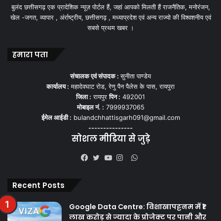
बुलंद छत्तीसगढ़ एक प्रादेशिक न्यूज़ पोर्टल हैं, जहां आपको मिलती हैं राजनैतिक, मनोरंजन,
खेल -जगत, व्यापार , अंर्राष्ट्रीय, छत्तीसगढ़ , मध्याप्रदेश एवं अन्य राज्यो की विश्वशनीय एवं
सबसे प्रथम खबर ।
हमारा पता
संचालक एवं संपादक :
सुनीता पाण्डेय
कार्यालय :
महादेवघाट रोड, रेणु पैन पैलेस के पास, रायपुरा
जिला :
रायपुर
पिन :
492001
मोबाइल नं. :
7999937065
ईमेल आईडी :
bulandchhattisgarh091@gmail.com
---------------
सोशल मीडिया से जुड़े
WhatsApp
Facebook
Twitter
YouTube
Instagram
Recent Posts
Google Data Centre: विशाखापट्टनम में ₹1
लाख करोड़ से ज्यादा के प्रोजेक्ट पर पानी और