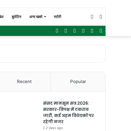
Switch
Search
ेल
बुलेटिन
अन्य खबरे
स्टोरी
Facebook
Twitter
YouTube
Instagram
WhatsApp
Sidebar
skin
for
Recent
Popular
संसद मानसून सत्र 2026:
सरकार-विपक्ष में टकराव
जारी, कई अहम विधेयकों पर
रहेगी नजर
2 days ago