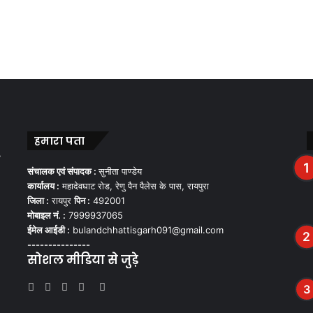
हमारा पता
,
संचालक एवं संपादक :
सुनीता पाण्डेय
कार्यालय :
महादेवघाट रोड, रेणु पैन पैलेस के पास, रायपुरा
जिला :
रायपुर
पिन :
492001
मोबाइल नं. :
7999937065
ईमेल आईडी :
bulandchhattisgarh091@gmail.com
---------------
सोशल मीडिया से जुड़े
Facebook
Twitter
YouTube
Instagram
WhatsApp