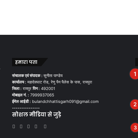
हमारा पता
,
संचालक एवं संपादक :
सुनीता पाण्डेय
कार्यालय :
महादेवघाट रोड, रेणु पैन पैलेस के पास, रायपुरा
जिला :
रायपुर
पिन :
492001
मोबाइल नं. :
7999937065
ईमेल आईडी :
bulandchhattisgarh091@gmail.com
---------------
सोशल मीडिया से जुड़े
Facebook
Twitter
YouTube
Instagram
WhatsApp