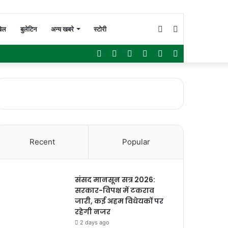
Switch
Search
ेल
बुलेटिन
अन्य खबरे
स्टोरी
Facebook
Twitter
YouTube
Instagram
WhatsApp
Sidebar
skin
for
Recent
Popular
संसद मानसून सत्र 2026:
सरकार-विपक्ष में टकराव
जारी, कई अहम विधेयकों पर
रहेगी नजर
2 days ago