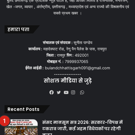
बुलंद छत्तीसगढ़ एक प्रादेशिक न्यूज़ पोर्टल हैं, जहां आपको मिलती हैं राजनैतिक, मनोरंजन,
खेल -जगत, व्यापार , अंर्राष्ट्रीय, छत्तीसगढ़ , मध्याप्रदेश एवं अन्य राज्यो की विश्वशनीय एवं
सबसे प्रथम खबर ।
हमारा पता
संचालक एवं संपादक :
सुनीता पाण्डेय
कार्यालय :
महादेवघाट रोड, रेणु पैन पैलेस के पास, रायपुरा
जिला :
रायपुर
पिन :
492001
मोबाइल नं. :
7999937065
ईमेल आईडी :
bulandchhattisgarh091@gmail.com
---------------
सोशल मीडिया से जुड़े
WhatsApp
Facebook
Twitter
YouTube
Instagram
Recent Posts
संसद मानसून सत्र 2026: सरकार-विपक्ष में
टकराव जारी, कई अहम विधेयकों पर रहेगी
नजर