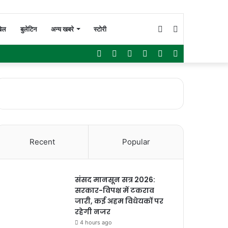
Switch
Search
ेल
बुलेटिन
अन्य खबरे
स्टोरी
Facebook
Twitter
YouTube
Instagram
WhatsApp
Sidebar
skin
for
Recent
Popular
संसद मानसून सत्र 2026:
सरकार-विपक्ष में टकराव
जारी, कई अहम विधेयकों पर
रहेगी नजर
4 hours ago