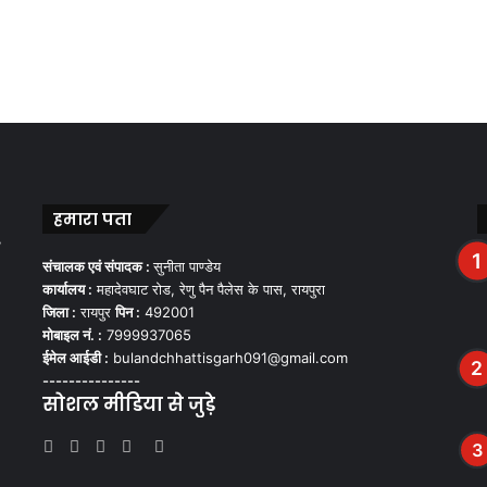
हमारा पता
,
संचालक एवं संपादक :
सुनीता पाण्डेय
कार्यालय :
महादेवघाट रोड, रेणु पैन पैलेस के पास, रायपुरा
जिला :
रायपुर
पिन :
492001
मोबाइल नं. :
7999937065
ईमेल आईडी :
bulandchhattisgarh091@gmail.com
---------------
सोशल मीडिया से जुड़े
Facebook
Twitter
YouTube
Instagram
WhatsApp