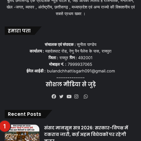
बुलंद छत्तीसगढ़ एक प्रादेशिक न्यूज़ पोर्टल हैं, जहां आपको मिलती हैं राजनैतिक, मनोरंजन,
खेल -जगत, व्यापार , अंर्राष्ट्रीय, छत्तीसगढ़ , मध्याप्रदेश एवं अन्य राज्यो की विश्वशनीय एवं
सबसे प्रथम खबर ।
हमारा पता
संचालक एवं संपादक :
सुनीता पाण्डेय
कार्यालय :
महादेवघाट रोड, रेणु पैन पैलेस के पास, रायपुरा
जिला :
रायपुर
पिन :
492001
मोबाइल नं. :
7999937065
ईमेल आईडी :
bulandchhattisgarh091@gmail.com
---------------
सोशल मीडिया से जुड़े
WhatsApp
Facebook
Twitter
YouTube
Instagram
Recent Posts
संसद मानसून सत्र 2026: सरकार-विपक्ष में
टकराव जारी, कई अहम विधेयकों पर रहेगी
नजर