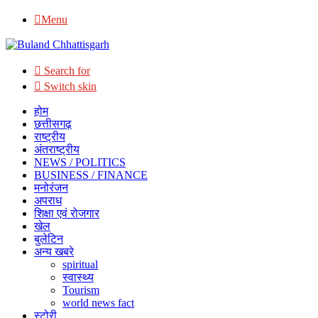
Menu
Search for
Switch skin
होम
छत्तीसगढ़
राष्ट्रीय
अंतराष्ट्रीय
NEWS / POLITICS
BUSINESS / FINANCE
मनोरंजन
अपराध
शिक्षा एवं रोजगार
खेल
बुलेटिन
अन्य खबरे
spiritual
स्वास्थ्य
Tourism
world news fact
स्टोरी