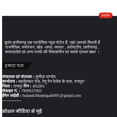
राष्ट्रीय
बुलंद छत्तीसगढ़ एक प्रादेशिक न्यूज़ पोर्टल हैं, जहां आपको मिलती हैं
राजनैतिक, मनोरंजन, खेल -जगत, व्यापार , अंर्राष्ट्रीय, छत्तीसगढ़ ,
मध्याप्रदेश एवं अन्य राज्यो की विश्वशनीय एवं सबसे प्रथम खबर ।
हमारा पता
संचालक एवं संपादक :
सुनीता पाण्डेय
कार्यालय :
महादेवघाट रोड, रेणु पैन पैलेस के पास, रायपुरा
जिला :
रायपुर
पिन :
492001
मोबाइल नं. :
7999937065
ईमेल आईडी :
bulandchhattisgarh091@gmail.com
---------------
सोशल मीडिया से जुड़े