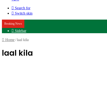
Search for
Switch skin
Breaking News
Sidebar
Home
/
laal kila
laal kila