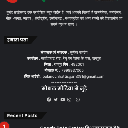
बुलंद छत्तीसगढ़ एक प्रादेशिक न्यूज़ पोर्टल हैं, जहां आपको मिलती हैं राजनैतिक, मनोरंजन,
खेल -जगत, व्यापार , अंर्राष्ट्रीय, छत्तीसगढ़ , मध्याप्रदेश एवं अन्य राज्यो की विश्वशनीय एवं
सबसे प्रथम खबर ।
हमारा पता
संचालक एवं संपादक :
सुनीता पाण्डेय
कार्यालय :
महादेवघाट रोड, रेणु पैन पैलेस के पास, रायपुरा
जिला :
रायपुर
पिन :
492001
मोबाइल नं. :
7999937065
ईमेल आईडी :
bulandchhattisgarh091@gmail.com
---------------
सोशल मीडिया से जुड़े
WhatsApp
Facebook
Twitter
YouTube
Instagram
Recent Posts
Google Data Centre: विशाखापट्टनम में ₹1