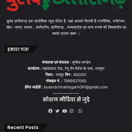
बुलंद छत्तीसगढ़ एक प्रादेशिक न्यूज़ पोर्टल हैं, जहां आपको मिलती हैं राजनैतिक, मनोरंजन,
खेल -जगत, व्यापार , अंर्राष्ट्रीय, छत्तीसगढ़ , मध्याप्रदेश एवं अन्य राज्यो की विश्वशनीय एवं
सबसे प्रथम खबर ।
हमारा पता
संचालक एवं संपादक :
सुनीता पाण्डेय
कार्यालय :
महादेवघाट रोड, रेणु पैन पैलेस के पास, रायपुरा
जिला :
रायपुर
पिन :
492001
मोबाइल नं. :
7999937065
ईमेल आईडी :
bulandchhattisgarh091@gmail.com
---------------
सोशल मीडिया से जुड़े
WhatsApp
Facebook
Twitter
YouTube
Instagram
Recent Posts