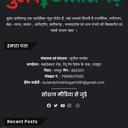
बुलंद छत्तीसगढ़ एक प्रादेशिक न्यूज़ पोर्टल हैं, जहां आपको मिलती हैं राजनैतिक, मनोरंजन,
खेल -जगत, व्यापार , अंर्राष्ट्रीय, छत्तीसगढ़ , मध्याप्रदेश एवं अन्य राज्यो की विश्वशनीय एवं
सबसे प्रथम खबर ।
हमारा पता
संचालक एवं संपादक :
सुनीता पाण्डेय
कार्यालय :
महादेवघाट रोड, रेणु पैन पैलेस के पास, रायपुरा
जिला :
रायपुर
पिन :
492001
मोबाइल नं. :
7999937065
ईमेल आईडी :
bulandchhattisgarh091@gmail.com
---------------
सोशल मीडिया से जुड़े
WhatsApp
Facebook
Twitter
YouTube
Instagram
Recent Posts