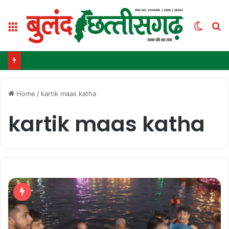
Menu
Switc
S
skin
fo
Home
/
kartik maas katha
kartik maas katha