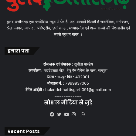
बुलंद छत्तीसगढ़ एक प्रादेशिक न्यूज़ पोर्टल हैं, जहां आपको मिलती हैं राजनैतिक, मनोरंजन,
खेल -जगत, व्यापार , अंर्राष्ट्रीय, छत्तीसगढ़ , मध्याप्रदेश एवं अन्य राज्यो की विश्वशनीय एवं
सबसे प्रथम खबर ।
हमारा पता
संचालक एवं संपादक :
सुनीता पाण्डेय
कार्यालय :
महादेवघाट रोड, रेणु पैन पैलेस के पास, रायपुरा
जिला :
रायपुर
पिन :
492001
मोबाइल नं. :
7999937065
ईमेल आईडी :
bulandchhattisgarh091@gmail.com
---------------
सोशल मीडिया से जुड़े
WhatsApp
Facebook
Twitter
YouTube
Instagram
Recent Posts