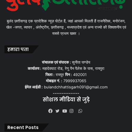
बुलंद छत्तीसगढ़ एक प्रादेशिक न्यूज़ पोर्टल हैं, जहां आपको मिलती हैं राजनैतिक, मनोरंजन,
खेल -जगत, व्यापार , अंर्राष्ट्रीय, छत्तीसगढ़ , मध्याप्रदेश एवं अन्य राज्यो की विश्वशनीय एवं
सबसे प्रथम खबर ।
हमारा पता
संचालक एवं संपादक :
सुनीता पाण्डेय
कार्यालय :
महादेवघाट रोड, रेणु पैन पैलेस के पास, रायपुरा
जिला :
रायपुर
पिन :
492001
मोबाइल नं. :
7999937065
ईमेल आईडी :
bulandchhattisgarh091@gmail.com
---------------
सोशल मीडिया से जुड़े
WhatsApp
Facebook
Twitter
YouTube
Instagram
Recent Posts