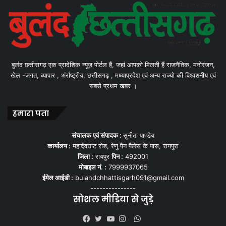
बुलंद छत्तीसगढ़ एक प्रादेशिक न्यूज़ पोर्टल हैं, जहां आपको मिलती हैं राजनैतिक, मनोरंजन,
खेल -जगत, व्यापार , अंर्राष्ट्रीय, छत्तीसगढ़ , मध्याप्रदेश एवं अन्य राज्यो की विश्वशनीय एवं
सबसे प्रथम खबर ।
हमारा पता
संचालक एवं संपादक :
सुनीता पाण्डेय
कार्यालय :
महादेवघाट रोड, रेणु पैन पैलेस के पास, रायपुरा
जिला :
रायपुर
पिन :
492001
मोबाइल नं. :
7999937065
ईमेल आईडी :
bulandchhattisgarh091@gmail.com
---------------
सोशल मीडिया से जुड़े
WhatsApp