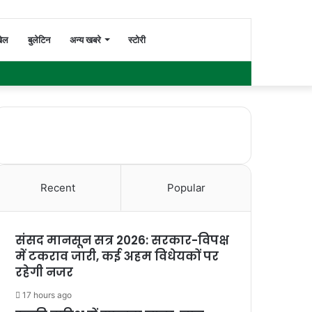
Switch
Search
ेल
बुलेटिन
अन्य खबरे
स्टोरी
Facebook
Twitter
YouTube
Instagram
WhatsApp
Sidebar
skin
for
Recent
Popular
संसद मानसून सत्र 2026: सरकार-विपक्ष
में टकराव जारी, कई अहम विधेयकों पर
रहेगी नजर
17 hours ago