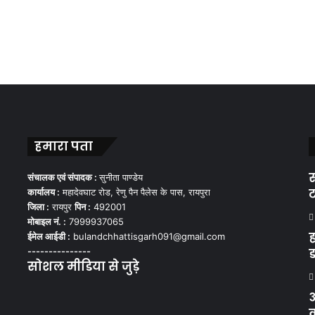
हमारा पता
स
संचालक एवं संपादक :
सुनीता पाण्डेय
ट
कार्यालय :
महादेवघाट रोड, रेणु पैन पैलेस के पास, रायपुरा
जिला :
रायपुर
पिन :
492001
मोबाइल नं. :
7999937065
ह
ईमेल आईडी :
bulandchhattisgarh091@gmail.com
---------------
ड
सोशल मीडिया से जुड़े
Facebook
Twitter
YouTube
Instagram
WhatsApp
अ
क