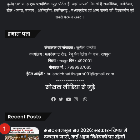
बुलंद छत्तीसगढ़ एक प्रादेशिक न्यूज़ पोर्टल हैं, जहां आपको मिलती हैं राजनैतिक, मनोरंजन,
खेल -जगत, व्यापार , अंर्राष्ट्रीय, छत्तीसगढ़ , मध्याप्रदेश एवं अन्य राज्यो की विश्वशनीय एवं
सबसे प्रथम खबर ।
हमारा पता
संचालक एवं संपादक :
सुनीता पाण्डेय
कार्यालय :
महादेवघाट रोड, रेणु पैन पैलेस के पास, रायपुरा
जिला :
रायपुर
पिन :
492001
मोबाइल नं. :
7999937065
ईमेल आईडी :
bulandchhattisgarh091@gmail.com
---------------
सोशल मीडिया से जुड़े
WhatsApp
Facebook
Twitter
YouTube
Instagram
Recent Posts
संसद मानसून सत्र 2026: सरकार-विपक्ष में
टकराव जारी, कई अहम विधेयकों पर रहेगी