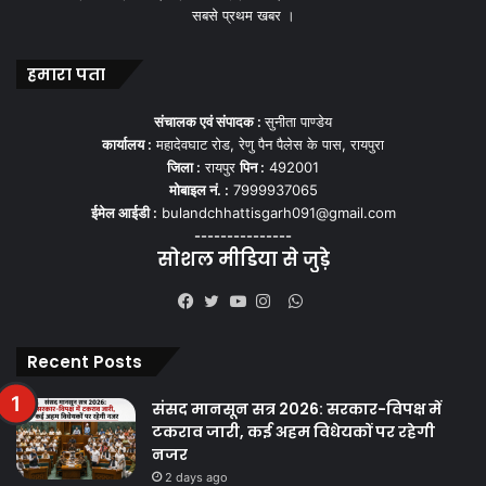
सबसे प्रथम खबर ।
हमारा पता
संचालक एवं संपादक :
सुनीता पाण्डेय
कार्यालय :
महादेवघाट रोड, रेणु पैन पैलेस के पास, रायपुरा
जिला :
रायपुर
पिन :
492001
मोबाइल नं. :
7999937065
ईमेल आईडी :
bulandchhattisgarh091@gmail.com
---------------
सोशल मीडिया से जुड़े
WhatsApp
Facebook
Twitter
YouTube
Instagram
Recent Posts
संसद मानसून सत्र 2026: सरकार-विपक्ष में
टकराव जारी, कई अहम विधेयकों पर रहेगी
नजर
2 days ago