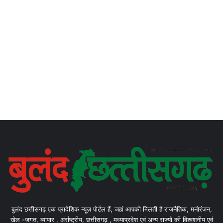
बुलंद छत्तीसगढ़ एक प्रादेशिक न्यूज़ पोर्टल हैं, जहां आपको मिलती हैं राजनैतिक, मनोरंजन,
खेल -जगत, व्यापार , अंर्राष्ट्रीय, छत्तीसगढ़ , मध्याप्रदेश एवं अन्य राज्यो की विश्वशनीय एवं