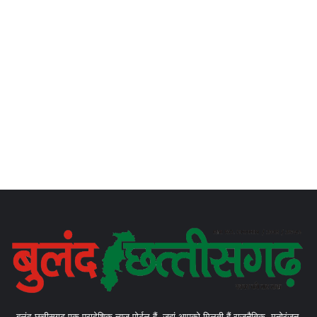
बुलंद छत्तीसगढ़ एक प्रादेशिक न्यूज़ पोर्टल हैं, जहां आपको मिलती हैं राजनैतिक, मनोरंजन,