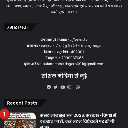
खेल -जगत, व्यापार , अंर्राष्ट्रीय, छत्तीसगढ़ , मध्याप्रदेश एवं अन्य राज्यो की विश्वशनीय एवं
सबसे प्रथम खबर ।
हमारा पता
संचालक एवं संपादक :
सुनीता पाण्डेय
कार्यालय :
महादेवघाट रोड, रेणु पैन पैलेस के पास, रायपुरा
जिला :
रायपुर
पिन :
492001
मोबाइल नं. :
7999937065
ईमेल आईडी :
bulandchhattisgarh091@gmail.com
---------------
सोशल मीडिया से जुड़े
WhatsApp
Facebook
Twitter
YouTube
Instagram
Recent Posts
संसद मानसून सत्र 2026: सरकार-विपक्ष में
टकराव जारी, कई अहम विधेयकों पर रहेगी
नजर